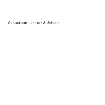
skip to content
n
Contacteer Johnson & Johnson