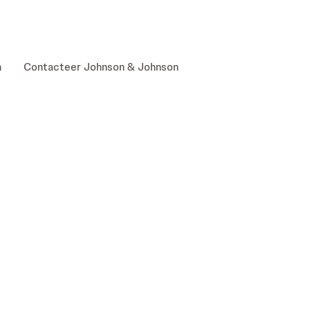
skip to content
n
Contacteer Johnson & Johnson