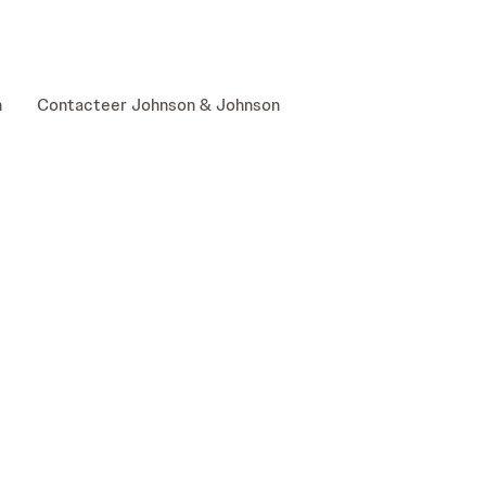
skip to content
n
Contacteer Johnson & Johnson